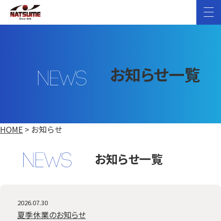
サービス
内
関連会社
容
を
よくある質問
ス
お知らせ一覧
キ
お知らせ
ッ
プ
お問い合わせ
HOME
>
お知らせ
お知らせ一覧
2026.07.30
夏季休業のお知らせ